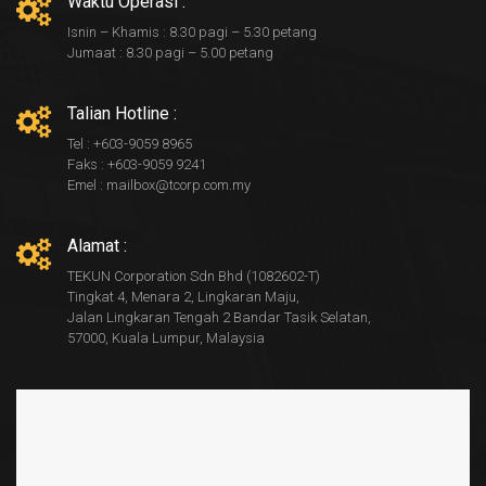
Waktu Operasi :
Isnin – Khamis : 8.30 pagi – 5.30 petang
Jumaat : 8.30 pagi – 5.00 petang
Talian Hotline :
Tel : +603-9059 8965
Faks : +603-9059 9241
Emel : mailbox@tcorp.com.my
Alamat :
TEKUN Corporation Sdn Bhd (1082602-T)
Tingkat 4, Menara 2, Lingkaran Maju,
Jalan Lingkaran Tengah 2 Bandar Tasik Selatan,
57000, Kuala Lumpur, Malaysia