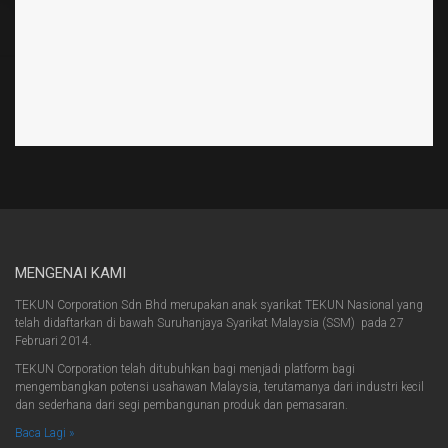
MENGENAI KAMI
TEKUN Corporation Sdn Bhd merupakan anak syarikat TEKUN Nasional yang
telah didaftarkan di bawah Suruhanjaya Syarikat Malaysia (SSM) pada 27
Februari 2014.
TEKUN Corporation telah ditubuhkan bagi menjadi platform bagi
mengembangkan potensi usahawan Malaysia, terutamanya dari industri kecil
dan sederhana dari segi pembangunan produk dan pemasaran.
Baca Lagi »