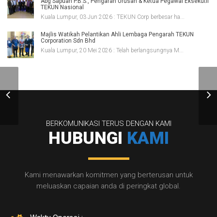
Abg Sapuan P.B.S., Pengarah Urusan & Ketua Pegawai Eksekutif
TEKUN Nasional
Kuala Lumpur, 03 Jun 2026 : TEKUN Corp berbesar ha...
Majlis Watikah Pelantikan Ahli Lembaga Pengarah TEKUN
Corporation Sdn Bhd
Kuala Lumpur, 20 Mei 2026 : Telah berlangsungnya M...
Pakej Infaq bantu
penduduk Desa Tun
Razak
BERKOMUNIKASI TERUS DENGAN KAMI
HUBUNGI
KAMI
Kami menawarkan komitmen yang berterusan untuk
meluaskan capaian anda di peringkat global.