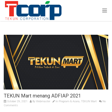
TEKUN Mart menang ADFIAP 2021
October 29, 2021
By
Webmaster
In
Program & Acara
,
TEKUN Mart
No
Comments