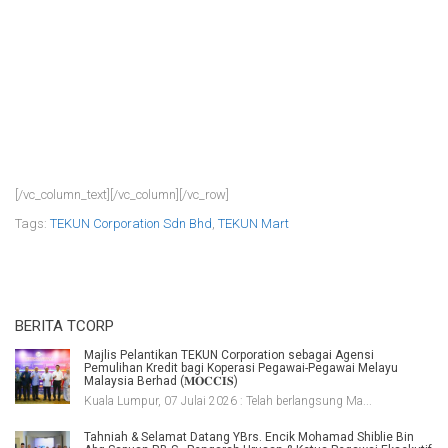
[/vc_column_text][/vc_column][/vc_row]
Tags:
TEKUN Corporation Sdn Bhd
,
TEKUN Mart
BERITA TCORP
Majlis Pelantikan TEKUN Corporation sebagai Agensi
Pemulihan Kredit bagi Koperasi Pegawai-Pegawai Melayu
Malaysia Berhad (𝐌𝐎𝐂𝐂𝐈𝐒)
Kuala Lumpur, 07 Julai 2026 : Telah berlangsung Ma...
Tahniah & Selamat Datang YBrs. Encik Mohamad Shiblie Bin