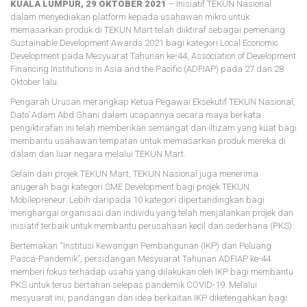
KUALA LUMPUR, 29 OKTOBER 2021
– Inisiatif TEKUN Nasional
dalam menyediakan platform kepada usahawan mikro untuk
memasarkan produk di
TEKUN Mart
telah diiktiraf sebagai pemenang
Sustainable Development Awards 2021 bagi kategori Local Economic
Development pada Mesyuarat Tahunan ke-44,
Association of Development
Financing Institutions in Asia and the Pacific (ADFIAP)
pada 27 dan 28
Oktober lalu.
Pengarah Urusan merangkap Ketua Pegawai Eksekutif TEKUN Nasional,
Dato’ Adam Abd Ghani dalam ucapannya secara maya berkata
pengiktirafan ini telah memberikan semangat dan iltizam yang kuat bagi
membantu usahawan tempatan untuk memasarkan produk mereka di
dalam dan luar negara melalui TEKUN Mart.
Selain dari projek TEKUN Mart, TEKUN Nasional juga menerima
anugerah bagi kategori SME Development bagi projek TEKUN
Mobilepreneur. Lebih daripada 10 kategori dipertandingkan bagi
menghargai organisasi dan individu yang telah menjalankan projek dan
inisiatif terbaik untuk membantu perusahaan kecil dan sederhana (PKS).
Bertemakan “Institusi Kewangan Pembangunan (IKP) dan Peluang
Pasca-Pandemik”, persidangan Mesyuarat Tahunan ADFIAP ke-44
memberi fokus terhadap usaha yang dilakukan oleh IKP bagi membantu
PKS untuk terus bertahan selepas pandemik COVID-19. Melalui
mesyuarat ini, pandangan dan idea berkaitan IKP diketengahkan bagi