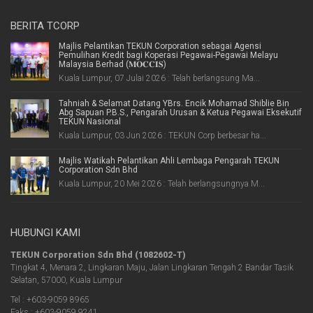
BERITA TCORP
Majlis Pelantikan TEKUN Corporation sebagai Agensi
Pemulihan Kredit bagi Koperasi Pegawai-Pegawai Melayu
Malaysia Berhad (𝐌𝐎𝐂𝐂𝐈𝐒)
Kuala Lumpur, 07 Julai 2026 : Telah berlangsung Ma...
Tahniah & Selamat Datang YBrs. Encik Mohamad Shiblie Bin
Abg Sapuan P.B.S., Pengarah Urusan & Ketua Pegawai Eksekutif
TEKUN Nasional
Kuala Lumpur, 03 Jun 2026 : TEKUN Corp berbesar ha...
Majlis Watikah Pelantikan Ahli Lembaga Pengarah TEKUN
Corporation Sdn Bhd
Kuala Lumpur, 20 Mei 2026 : Telah berlangsungnya M...
HUBUNGI KAMI
TEKUN Corporation Sdn Bhd (1082602-T)
Tingkat 4, Menara 2, Lingkaran Maju, Jalan Lingkaran Tengah 2 Bandar Tasik
Selatan, 57000, Kuala Lumpur
Tel : +603-9059 8965
Faks : +603-9059 9241