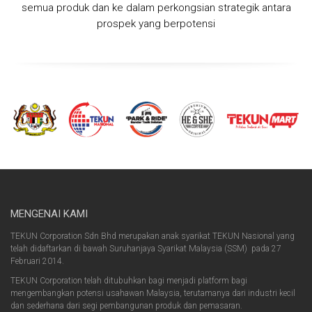
semua produk dan ke dalam perkongsian strategik antara
prospek yang berpotensi
MENGENAI KAMI
TEKUN Corporation Sdn Bhd merupakan anak syarikat TEKUN Nasional yang
telah didaftarkan di bawah Suruhanjaya Syarikat Malaysia (SSM) pada 27
Februari 2014.
TEKUN Corporation telah ditubuhkan bagi menjadi platform bagi
mengembangkan potensi usahawan Malaysia, terutamanya dari industri kecil
dan sederhana dari segi pembangunan produk dan pemasaran.