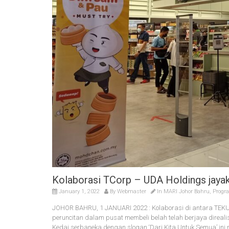
Kolaborasi TCorp – UDA Holdings jay
January 1, 2022
By
Webmaster
In
MARI Johor Bahru
,
Progr
JOHOR BAHRU, 1 JANUARI 2022 : Kolaborasi di antara TEK
peruncitan dalam pusat membeli belah telah berjaya direal
Kedai serbaneka dengan slogan ‘Dari Kita Untuk Semua’ ini 