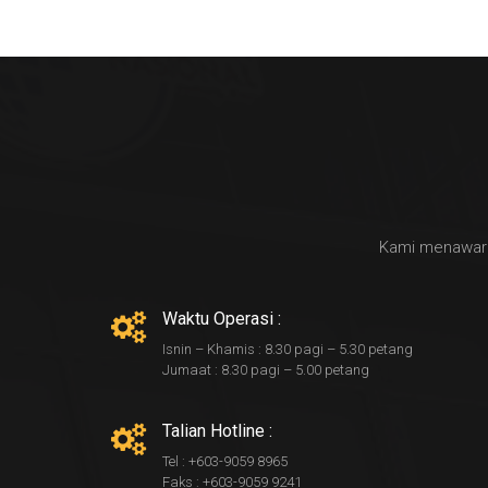
Kami menawark
Waktu Operasi :
Isnin – Khamis : 8.30 pagi – 5.30 petang
Jumaat : 8.30 pagi – 5.00 petang
Talian Hotline :
Tel : +603-9059 8965
Faks : +603-9059 9241