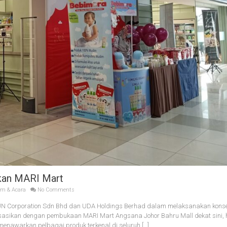
akan MARI Mart
am & Acara
No Comments
UN Corporation Sdn Bhd dan UDA Holdings Berhad dalam melaksanakan kons
isasikan dengan pembukaan MARI Mart Angsana Johor Bahru Mall dekat sini, ha
menawarkan pelbagai produk terkenal di seluruh […]