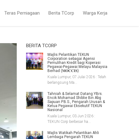
Teras Perniagaan
Berita TCorp
Warga Kerja
BERITA TCORP
Majlis Pelantikan TEKUN
Corporation sebagai Agensi
Pemulihan Kredit bagi Koperasi
Pegawai-Pegawai Melayu Malaysia
Berhad (𝐌𝐎𝐂𝐂𝐈𝐒)
Kuala Lumpur, 07 Julai 2026 : Telah
berlangsung Ma...
Tahniah & Selamat Datang YBrs.
Encik Mohamad Shiblie Bin Abg
Sapuan P.B.S., Pengarah Urusan &
Ketua Pegawai Eksekutif TEKUN
Nasional
Kuala Lumpur, 03 Jun 2026 :
TEKUN Corp berbesar ha...
Majlis Watikah Pelantikan Ahli
Lembaga Pengarah TEKUN