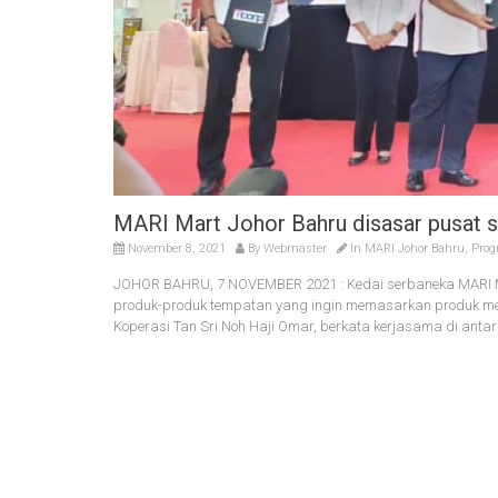
MARI Mart Johor Bahru disasar pusat 
November 8, 2021
By
Webmaster
In
MARI Johor Bahru
,
Prog
JOHOR BAHRU, 7 NOVEMBER 2021 : Kedai serbaneka MARI Mar
produk-produk tempatan yang ingin memasarkan produk me
Koperasi Tan Sri Noh Haji Omar, berkata kerjasama di anta