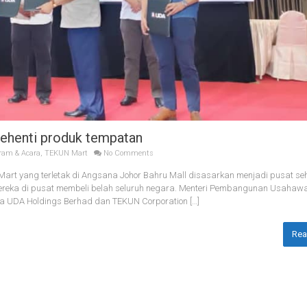
sehenti produk tempatan
ram & Acara
,
TEKUN Mart
No Comments
t yang terletak di Angsana Johor Bahru Mall disasarkan menjadi pusat seh
reka di pusat membeli belah seluruh negara. Menteri Pembangunan Usahaw
ra UDA Holdings Berhad dan TEKUN Corporation […]
Rea