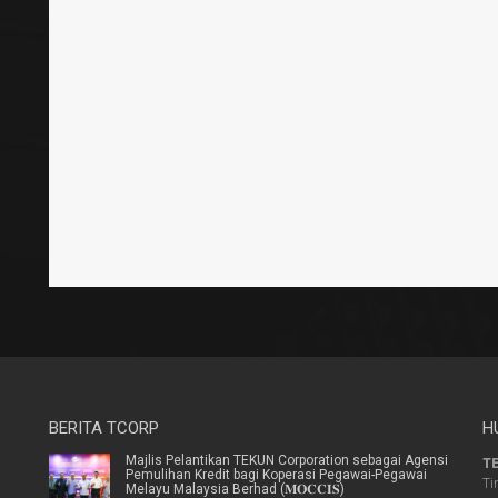
BERITA TCORP
H
Majlis Pelantikan TEKUN Corporation sebagai Agensi
TE
Pemulihan Kredit bagi Koperasi Pegawai-Pegawai
Ti
Melayu Malaysia Berhad (𝐌𝐎𝐂𝐂𝐈𝐒)