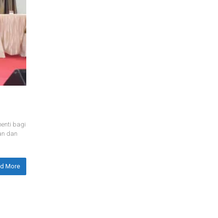
enti bagi
an dan
d More