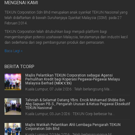
MENGENAI KAMI
TEKUN Corporation Sdn Bhd merupakan anak syarikat TEKUN Nasional yang
telah didaftarkan di bawah Suruhanjaya Syarikat Malaysia (SSM) pada 27
Februari 2014.
TEKUN Corporation telah ditubuhkan bagi menjadi platform bagi
mengembangkan potensi usahawan Malaysia, terutamanya dari industri kecil
dan sederhana dari segi pembangunan produk dan pemasaran.
Baca Lagi »
BERITA TCORP
Majlis Pelantikan TEKUN Corporation sebagai Agensi
Pemulihan Kredit bagi Koperasi Pegawai-Pegawai Melayu
Malaysia Berhad (𝐌𝐎𝐂𝐂𝐈𝐒)
Kuala Lumpur, 07 Julai 2026 : Telah berlangsung Ma...
Tahniah & Selamat Datang YBrs. Encik Mohamad Shiblie Bin
Abg Sapuan P.B.S., Pengarah Urusan & Ketua Pegawai Eksekutif
TEKUN Nasional
Kuala Lumpur, 03 Jun 2026 : TEKUN Corp berbesar ha...
Majlis Watikah Pelantikan Ahli Lembaga Pengarah TEKUN
Corporation Sdn Bhd
Kuala Lumpur, 20 Mei 2026 : Telah berlangsungnya M...