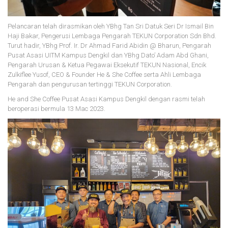
Pelancaran telah dirasmikan oleh YBhg Tan Sri Datuk Seri Dr Ismail Bin
Haji Bakar, Pengerusi Lembaga Pengarah TEKUN Corporation Sdn Bhd.
Turut hadir, YBhg Prof. Ir. Dr Ahmad Farid Abidin @ Bharun, Pengarah
Pusat Asasi UITM Kampus Dengkil dan YBhg Dato’ Adam Abd Ghani,
Pengarah Urusan & Ketua Pegawai Eksekutif TEKUN Nasional, Encik
Zulkiflee Yusof, CEO & Founder He & She Coffee serta Ahli Lembaga
Pengarah dan pengurusan tertinggi TEKUN Corporation.
He and She Coffee Pusat Asasi Kampus Dengkil dengan rasmi telah
beroperasi bermula 13 Mac 2023.