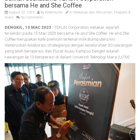
bersama He and She Coffee
August 22, 2023
By
Webmaster
In
Makanan dan Minuman
,
Program &
Acara
No Comments
DENGKIL, 13 MAC 2023 :
TEKUN Corporation melakar sejarah
tersendiri pada 13 Mac 2023 bersama He and She Coffee. He and She
Coffee merupakan kafe premium terkenal milik Bumiputera kini
meneruskan kolaborasi strategiknya dengan keseluruhan 30 cawangan
yang telah beroperasi dan Pusat Asasi Kampus Dengkil adalah
cawangan ke 10 beroperasi di dalam Universiti Teknologi Mara (UiTM).