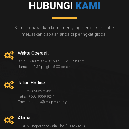
HUBUNGI
KAMI
Kami menawarkan komitmen yang berterusan untuk
meluaskan capaian anda di peringkat global.
Waktu Operasi :
Isnin – Khamis : 8.30 pagi – 5.30 petang
Jumaat : 8.30 pagi – 5.00 petang
Talian Hotline :
Tel : +603-9059 8965
Faks : +603-9059 9241
Emel : mailbox@tcorp.com.my
Alamat :
TEKUN Corporation Sdn Bhd (1082602-T)