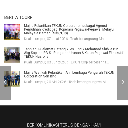
BERITA TCORP
Majlis Pelantikan TEKUN Corporation sebagai Agensi
Pemulihan Kredit bagi Koperasi Pegawai-Pegawai Melayu
Malaysia Berhad (𝐌𝐎𝐂𝐂𝐈𝐒)
Kuala Lumpur, 07 Julai 2026 : Telah berlangsung Ma...
Tahniah & Selamat Datang YBrs. Encik Mohamad Shiblie Bin
Abg Sapuan P.B.S., Pengarah Urusan & Ketua Pegawai Eksekutif
TEKUN Nasional
Kuala Lumpur, 03 Jun 2026 : TEKUN Corp berbesar ha...
Majlis Watikah Pelantikan Ahli Lembaga Pengarah TEKUN
Corporation Sdn Bhd
TEKUN Mart permudah
Kuala Lumpur, 20 Mei 2026 : Telah berlangsungnya M...
urusan pelajar Kolej
Kediaman Mawar
BERKOMUNIKASI TERUS DENGAN KAMI