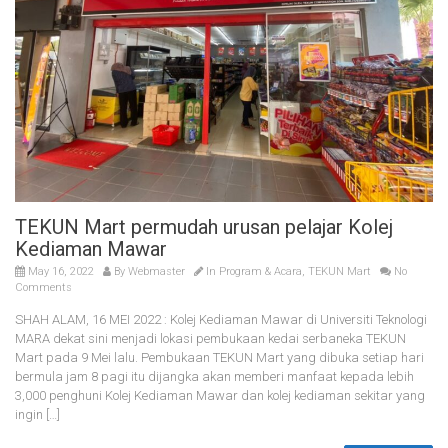
TEKUN Mart permudah urusan pelajar Kolej
Kediaman Mawar
May 16, 2022
By
Webmaster
In
Program & Acara
,
TEKUN Mart
No
Comments
SHAH ALAM, 16 MEI 2022 : Kolej Kediaman Mawar di Universiti Teknologi
MARA dekat sini menjadi lokasi pembukaan kedai serbaneka TEKUN
Mart pada 9 Mei lalu. Pembukaan TEKUN Mart yang dibuka setiap hari
bermula jam 8 pagi itu dijangka akan memberi manfaat kepada lebih
3,000 penghuni Kolej Kediaman Mawar dan kolej kediaman sekitar yang
ingin […]