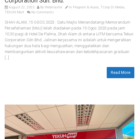
Corporation Sdn. Bhd.
August 22, 2023
By
Webmaster
In
Program & Acara
,
TCorp Di Media
,
TEKUN Mart
No Comments
SHAH ALAM, 15 OGOS 2023 : Satu Majlis Menandatangi Memorandum
Persefahaman (MoU) telah diadakan pada 15 Ogos 2023 pada jam
10.30 pagi di Hotel De Palma, Shah Alam di antara UiTM bersama Tekun
Corporation Sdn Bhd. Jalinan kerjasama ini adalah untuk mengeratkan
hubungan dua hala bagi menguatkan, menggalakkan dan
membangunkan aktiviti keusahawanan dan kebolehpasaran graduan
[…]
Read More