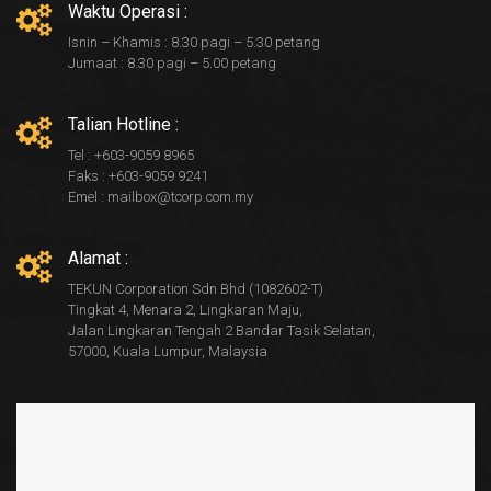
Waktu Operasi :
Isnin – Khamis : 8.30 pagi – 5.30 petang
Jumaat : 8.30 pagi – 5.00 petang
Talian Hotline :
Tel : +603-9059 8965
Faks : +603-9059 9241
Emel : mailbox@tcorp.com.my
Alamat :
TEKUN Corporation Sdn Bhd (1082602-T)
Tingkat 4, Menara 2, Lingkaran Maju,
Jalan Lingkaran Tengah 2 Bandar Tasik Selatan,
57000, Kuala Lumpur, Malaysia