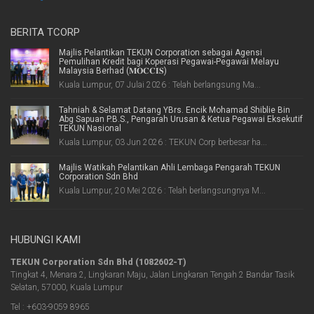
BERITA TCORP
Majlis Pelantikan TEKUN Corporation sebagai Agensi
Pemulihan Kredit bagi Koperasi Pegawai-Pegawai Melayu
Malaysia Berhad (𝐌𝐎𝐂𝐂𝐈𝐒)
Kuala Lumpur, 07 Julai 2026 : Telah berlangsung Ma...
Tahniah & Selamat Datang YBrs. Encik Mohamad Shiblie Bin
Abg Sapuan P.B.S., Pengarah Urusan & Ketua Pegawai Eksekutif
TEKUN Nasional
Kuala Lumpur, 03 Jun 2026 : TEKUN Corp berbesar ha...
Majlis Watikah Pelantikan Ahli Lembaga Pengarah TEKUN
Corporation Sdn Bhd
Kuala Lumpur, 20 Mei 2026 : Telah berlangsungnya M...
HUBUNGI KAMI
TEKUN Corporation Sdn Bhd (1082602-T)
Tingkat 4, Menara 2, Lingkaran Maju, Jalan Lingkaran Tengah 2 Bandar Tasik
Selatan, 57000, Kuala Lumpur
Tel : +603-9059 8965