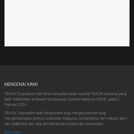
MENGENAI KAMI
TEKUN Corporation Sdn Bhd merupakan anak syarikat TEKUN Nasional yang
telah didaftarkan di bawah Suruhanjaya Syarikat Malaysia (SSM) pada 27
Februari 2014.
TEKUN Corporation telah ditubuhkan bagi menjadi platform bagi
mengembangkan potensi usahawan Malaysia, terutamanya dari industri kecil
dan sederhana dari segi pembangunan produk dan pemasaran.
Baca Lagi »