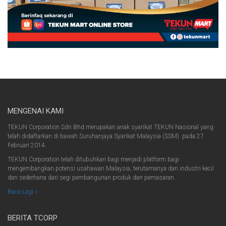
MENGENAI KAMI
TEKUN Corporation Sdn Bhd merupakan anak syarikat TEKUN Nasional yang
telah didaftarkan di bawah Suruhanjaya Syarikat Malaysia (SSM) pada 27
Februari 2014.
TEKUN Corporation telah ditubuhkan bagi menjadi platform bagi
mengembangkan potensi usahawan Malaysia, terutamanya dari industri kecil
dan sederhana dari segi pembangunan produk dan pemasaran.
Baca Lagi »
BERITA TCORP