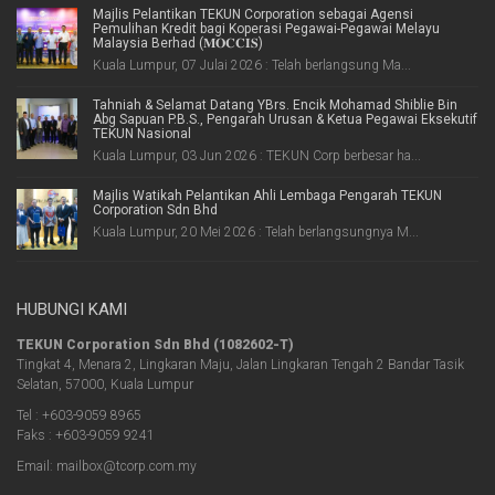
Majlis Pelantikan TEKUN Corporation sebagai Agensi
Pemulihan Kredit bagi Koperasi Pegawai-Pegawai Melayu
Malaysia Berhad (𝐌𝐎𝐂𝐂𝐈𝐒)
Kuala Lumpur, 07 Julai 2026 : Telah berlangsung Ma...
Tahniah & Selamat Datang YBrs. Encik Mohamad Shiblie Bin
Abg Sapuan P.B.S., Pengarah Urusan & Ketua Pegawai Eksekutif
TEKUN Nasional
Kuala Lumpur, 03 Jun 2026 : TEKUN Corp berbesar ha...
Majlis Watikah Pelantikan Ahli Lembaga Pengarah TEKUN
Corporation Sdn Bhd
Kuala Lumpur, 20 Mei 2026 : Telah berlangsungnya M...
HUBUNGI KAMI
TEKUN Corporation Sdn Bhd (1082602-T)
Tingkat 4, Menara 2, Lingkaran Maju, Jalan Lingkaran Tengah 2 Bandar Tasik
Selatan, 57000, Kuala Lumpur
Tel : +603-9059 8965
Faks : +603-9059 9241
Email: mailbox@tcorp.com.my